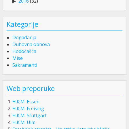
2016
(32)
Kategorije
Događanja
Duhovna obnova
Hodočašća
Mise
Sakramenti
Web preporuke
H.K.M. Essen
H.K.M. Freising
H.K.M. Stuttgart
H.K.M. Ulm