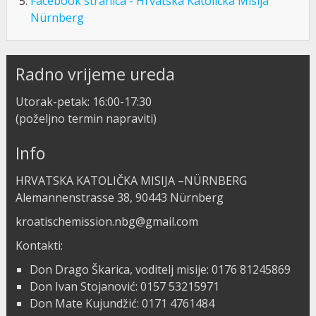
Facebook stranica - Hrvatska Katolicka Misija
Nürnberg
Radno vrijeme ureda
Utorak-petak: 16:00-17:30
(poželjno termin napraviti)
Info
HRVATSKA KATOLIČKA MISIJA –NÜRNBERG
Alemannenstrasse 38, 90443 Nürnberg
kroatischemission.nbg@gmail.com
Kontakti:
Don Drago Škarica, voditelj misije: 0176 81245869
Don Ivan Stojanović: 0157 53215971
Don Mate Kujundžić: 0171 4761484