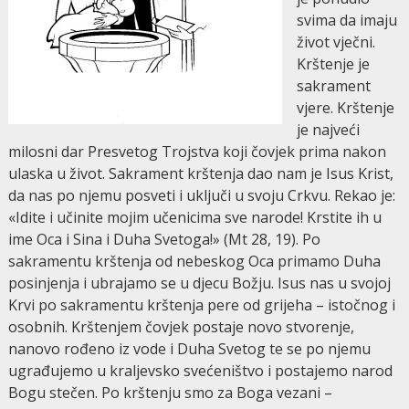
svima da imaju
život vječni.
Krštenje je
sakrament
vjere. Krštenje
je najveći
milosni dar Presvetog Trojstva koji čovjek prima nakon
ulaska u život. Sakrament krštenja dao nam je Isus Krist,
da nas po njemu posveti i uključi u svoju Crkvu. Rekao je:
«Idite i učinite mojim učenicima sve narode! Krstite ih u
ime Oca i Sina i Duha Svetoga!» (Mt 28, 19). Po
sakramentu krštenja od nebeskog Oca primamo Duha
posinjenja i ubrajamo se u djecu Božju. Isus nas u svojoj
Krvi po sakramentu krštenja pere od grijeha – istočnog i
osobnih. Krštenjem čovjek postaje novo stvorenje,
nanovo rođeno iz vode i Duha Svetog te se po njemu
ugrađujemo u kraljevsko svećeništvo i postajemo narod
Bogu stečen. Po krštenju smo za Boga vezani –