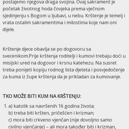
postajemo njegova draga svojina. Ovaj sakrament je
početak životnog hoda čovjeka prema vječnom
sjedinjenju s Bogom u ljubavi, u nebu. Krštenje je temelj i
vrata ostalim sakramentima i milostima koje nam oni
dijele.
Krštenje djece obavlja se po dogovoru sa
svecenikom.Prije krštenja roditelji i kumovi trebaju doći u
misijski ured na dogovor i krsnu katehezu. Na susret
treba ponijeti kopiju rodnog lista djeteta i posvjedočenje
za kuma iz župe krštenja da je prikladan za kumovanje.
TKO MOŽE BITI KUM NA KRŠTENJU:
a) katolik sa navršenih 16 godina života;
b) treba biti kršten, pričešćen i krizman;
c) mora biti crkveno vjenčan (nije dovoljno samo
civilno vjenčanje) – ali mora također biti i krizman,