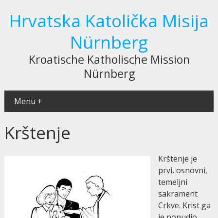
Hrvatska Katolička Misija
Nürnberg
Kroatische Katholische Mission
Nürnberg
Menu +
Krštenje
Krštenje je
prvi, osnovni,
temeljni
sakrament
Crkve. Krist ga
je ponudio