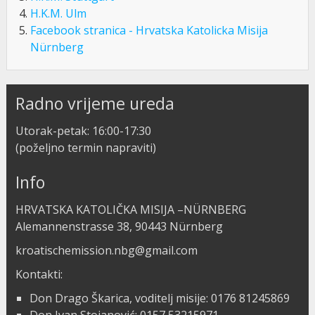
H.K.M. Ulm
Facebook stranica - Hrvatska Katolicka Misija
Nürnberg
Radno vrijeme ureda
Utorak-petak: 16:00-17:30
(poželjno termin napraviti)
Info
HRVATSKA KATOLIČKA MISIJA –NÜRNBERG
Alemannenstrasse 38, 90443 Nürnberg
kroatischemission.nbg@gmail.com
Kontakti:
Don Drago Škarica, voditelj misije: 0176 81245869