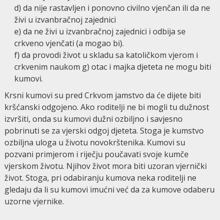
d) da nije rastavljen i ponovno civilno vjenčan ili da ne
živi u izvanbračnoj zajednici
e) da ne živi u izvanbračnoj zajednici i odbija se
crkveno vjenčati (a mogao bi).
f) da provodi život u skladu sa katoličkom vjerom i
crkvenim naukom g) otac i majka djeteta ne mogu biti
kumovi.
Krsni kumovi su pred Crkvom jamstvo da će dijete biti
kršćanski odgojeno. Ako roditelji ne bi mogli tu dužnost
izvršiti, onda su kumovi dužni ozbiljno i savjesno
pobrinuti se za vjerski odgoj djeteta. Stoga je kumstvo
ozbiljna uloga u životu novokrštenika. Kumovi su
pozvani primjerom i riječju poučavati svoje kumče
vjerskom životu. Njihov život mora biti uzoran vjernički
život. Stoga, pri odabiranju kumova neka roditelji ne
gledaju da li su kumovi imućni već da za kumove odaberu
uzorne vjernike.