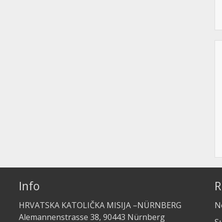
Info
R
HRVATSKA KATOLIČKA MISIJA –NÜRNBERG
Ne
Alemannenstrasse 38, 90443 Nürnberg