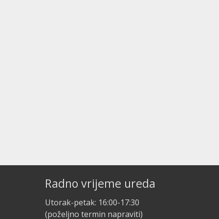
Radno vrijeme ureda
Utorak-petak: 16:00-17:30
(poželjno termin napraviti)