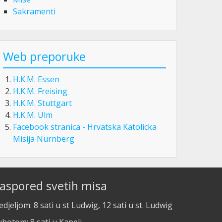
Sakramenti
Web preporuke
H.K.M. Essen
H.K.M. Freising
H.K.M. Stuttgart
H.K.M. Ulm
Facebook stranica - Hrvatska Katolicka
Misija Nürnberg
aspored svetih misa
djeljom: 8 sati u st Ludwig, 12 sati u st. Ludwig