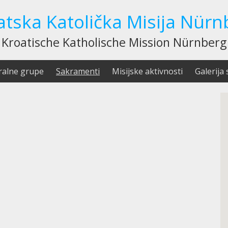
atska Katolička Misija Nürn
Kroatische Katholische Mission Nürnberg
ralne grupe
Sakramenti
Misijske aktivnosti
Galerija 