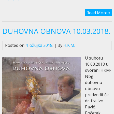
Read More »
DUHOVNA OBNOVA 10.03.2018.
Posted on
4. ožujka 2018.
| By
H.K.M.
U subotu
10.03.2018 u
dvorani HKM-
Nbg,
duhovnu
obnovu
predvodit će
dr. fra Ivo
Pavić.
Početak