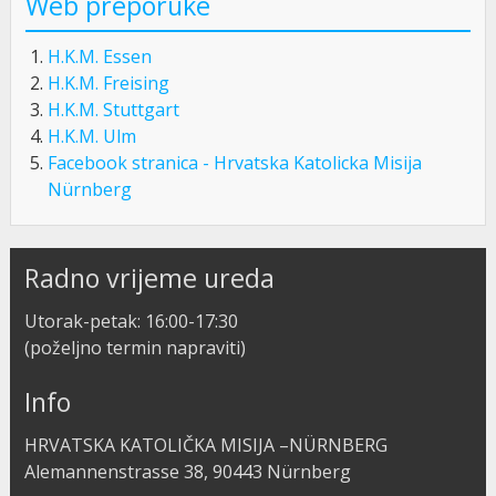
Web preporuke
H.K.M. Essen
H.K.M. Freising
H.K.M. Stuttgart
H.K.M. Ulm
Facebook stranica - Hrvatska Katolicka Misija
Nürnberg
Radno vrijeme ureda
Utorak-petak: 16:00-17:30
(poželjno termin napraviti)
Info
HRVATSKA KATOLIČKA MISIJA –NÜRNBERG
Alemannenstrasse 38, 90443 Nürnberg