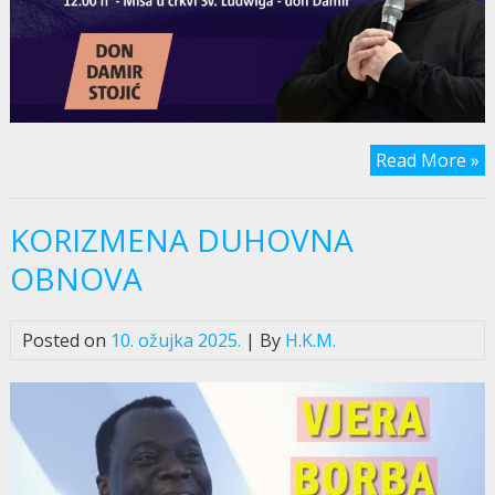
Read More »
KORIZMENA DUHOVNA
OBNOVA
Posted on
10. ožujka 2025.
| By
H.K.M.