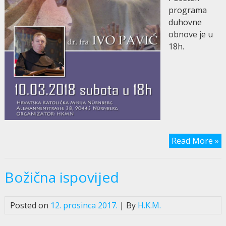
programa
duhovne
obnove je u
18h.
Read More »
Božična ispovijed
Posted on
12. prosinca 2017.
| By
H.K.M.