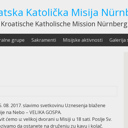
atska Katolička Misija Nürn
Kroatische Katholische Mission Nürnberg
ralne grupe
Sakramenti
Misijske aktivnosti
Galerija 
.
5. 08. 2017. slavimo svetkovinu Uznesenja blažene
ije na Nebo – VELIKA GOSPA.
vit ćemo u: velikoj dvorani u Misiji u 18 sati. Poslje Sv.
zivamo da ostanete na druženju zu kavu i kolač.