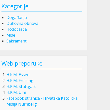
Kategorije
Događanja
Duhovna obnova
Hodočašća
Mise
Sakramenti
Web preporuke
H.K.M. Essen
H.K.M. Freising
H.K.M. Stuttgart
H.K.M. Ulm
Facebook stranica - Hrvatska Katolicka
Misija Nürnberg