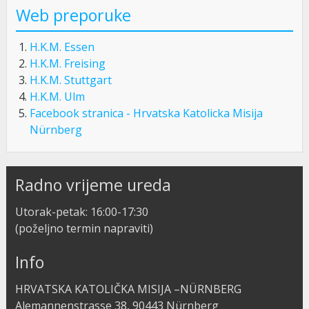
Web preporuke
H.K.M. Essen
H.K.M. Freising
H.K.M. Stuttgart
H.K.M. Ulm
Facebook stranica - Hrvatska Katolicka Misija
Nürnberg
Radno vrijeme ureda
Utorak-petak: 16:00-17:30
(poželjno termin napraviti)
Info
HRVATSKA KATOLIČKA MISIJA –NÜRNBERG
Alemannenstrasse 38, 90443 Nürnberg