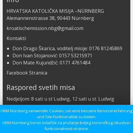
HRVATSKA KATOLIČKA MISIJA –NÜRNBERG
Alemannenstrasse 38, 90443 Nürnberg
kroatischemission.nbg@gmail.com
Kontakti:
Don Drago Škarica, voditelj misije: 0176 81245869
Don Ivan Stojanović: 0157 53215971
Don Mate Kujundžić: 0171 4761484
Facebook Stranica
Raspored svetih misa
Nedjeljom: 8 sati u st Ludwig, 12 sati u st. Ludwig
Subotom: 8 sati u Kapeli
HKM-Nürnberg verwendet Cookies, um eine bessere Benutzererfahrung
und Site-Funktionalität zu bieten.
Radnim danom: 18 sati u Kapeli
HKM-Nürnberg koristi kolačiće za pružanje boljeg korisničkog iskustva i
funkcionalnosti stranice.