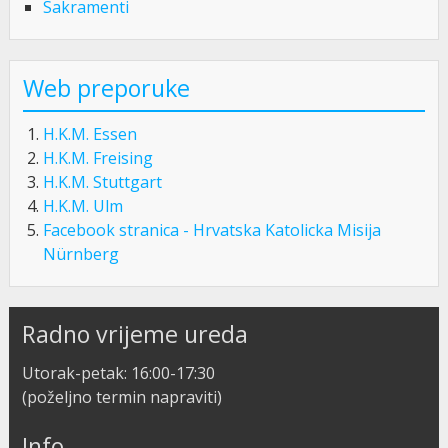
Sakramenti
Web preporuke
H.K.M. Essen
H.K.M. Freising
H.K.M. Stuttgart
H.K.M. Ulm
Facebook stranica - Hrvatska Katolicka Misija
Nürnberg
Radno vrijeme ureda
Utorak-petak: 16:00-17:30
(poželjno termin napraviti)
Info