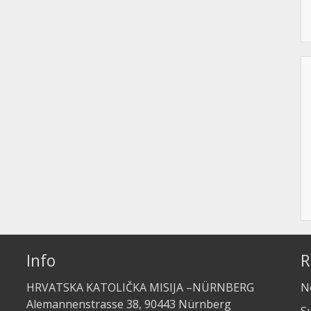
Info
R
HRVATSKA KATOLIČKA MISIJA –NÜRNBERG
Ne
Alemannenstrasse 38, 90443 Nürnberg