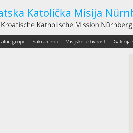
atska Katolička Misija Nürn
Kroatische Katholische Mission Nürnberg
ralne grupe
Sakramenti
Misijske aktivnosti
Galerija 