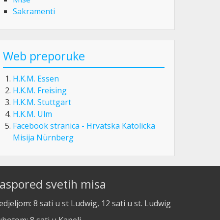
Sakramenti
Web preporuke
H.K.M. Essen
H.K.M. Freising
H.K.M. Stuttgart
H.K.M. Ulm
Facebook stranica - Hrvatska Katolicka
Misija Nürnberg
aspored svetih misa
djeljom: 8 sati u st Ludwig, 12 sati u st. Ludwig