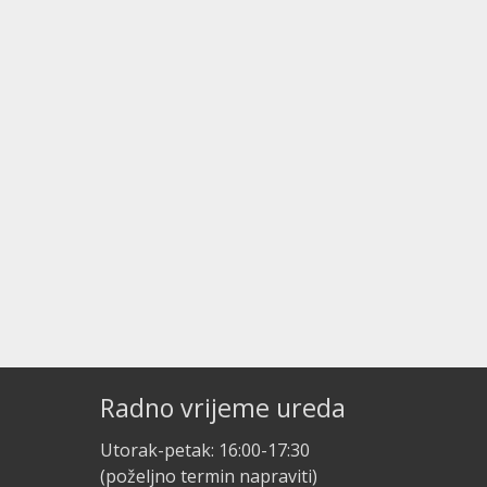
Radno vrijeme ureda
Utorak-petak: 16:00-17:30
(poželjno termin napraviti)