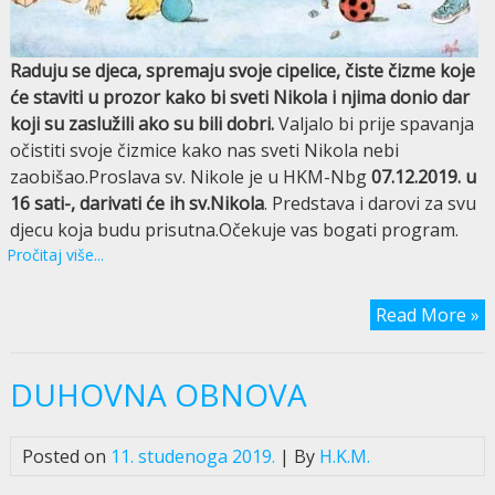
Raduju se djeca, spremaju svoje cipelice, čiste čizme koje
će staviti u prozor kako bi sveti Nikola i njima donio dar
koji su zaslužili ako su bili dobri.
Valjalo bi prije spavanja
očistiti svoje čizmice kako nas sveti Nikola nebi
zaobišao.Proslava sv. Nikole je u HKM-Nbg
07.12.2019. u
16 sati-, darivati će ih sv.Nikola
. Predstava i darovi za svu
djecu koja budu prisutna.Očekuje vas bogati program.
Pročitaj više...
Read More »
DUHOVNA OBNOVA
Posted on
11. studenoga 2019.
| By
H.K.M.