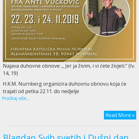
Najava duhovne obnove: „ Jer ja živim, i vi ćete živjeti.“ (Iv.
14, 19)
H.K.M. Nurnberg organizira duhovnu obnovu koja će
trajati od petka 22.11. do nedjelje
Pročitaj više...
Read More »
Blagdan Svih svetih i Dušni dan