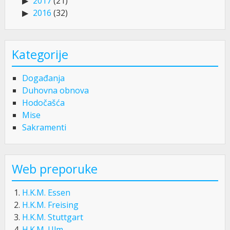
2017
(21)
2016
(32)
Kategorije
Događanja
Duhovna obnova
Hodočašća
Mise
Sakramenti
Web preporuke
H.K.M. Essen
H.K.M. Freising
H.K.M. Stuttgart
H.K.M. Ulm