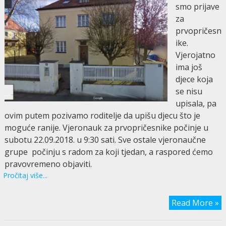
smo prijave
za
prvopričesn
ike.
Vjerojatno
ima još
djece koja
se nisu
upisala, pa
ovim putem pozivamo roditelje da upišu djecu što je
moguće ranije. Vjeronauk za prvopričesnike počinje u
subotu 22.09.2018. u 9:30 sati. Sve ostale vjeronaučne
grupe počinju s radom za koji tjedan, a raspored ćemo
pravovremeno objaviti.
Pročitaj više...
Read More »