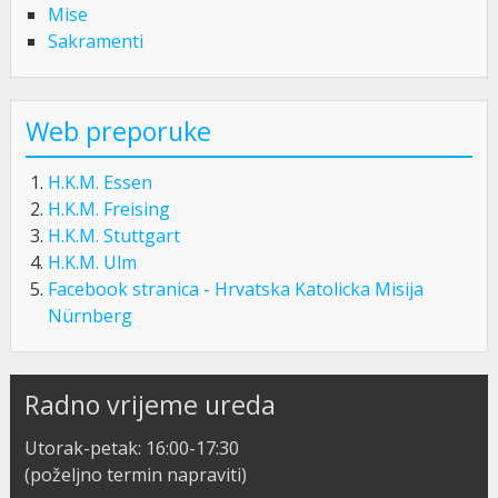
Mise
Sakramenti
Web preporuke
H.K.M. Essen
H.K.M. Freising
H.K.M. Stuttgart
H.K.M. Ulm
Facebook stranica - Hrvatska Katolicka Misija
Nürnberg
Radno vrijeme ureda
Utorak-petak: 16:00-17:30
(poželjno termin napraviti)