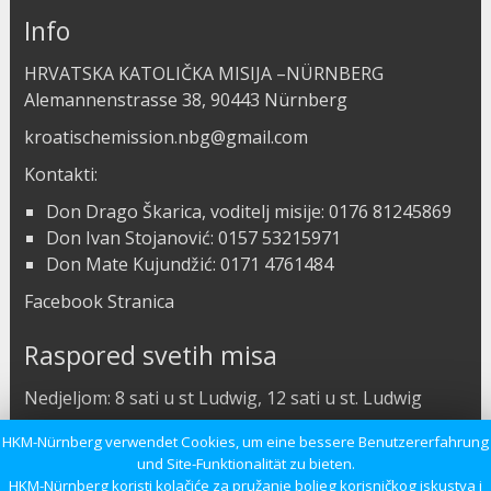
Info
HRVATSKA KATOLIČKA MISIJA –NÜRNBERG
Alemannenstrasse 38, 90443 Nürnberg
kroatischemission.nbg@gmail.com
Kontakti:
Don Drago Škarica, voditelj misije: 0176 81245869
Don Ivan Stojanović: 0157 53215971
Don Mate Kujundžić: 0171 4761484
Facebook Stranica
Raspored svetih misa
Nedjeljom: 8 sati u st Ludwig, 12 sati u st. Ludwig
Subotom: 8 sati u Kapeli
HKM-Nürnberg verwendet Cookies, um eine bessere Benutzererfahrung
und Site-Funktionalität zu bieten.
Radnim danom: 18 sati u Kapeli
HKM-Nürnberg koristi kolačiće za pružanje boljeg korisničkog iskustva i