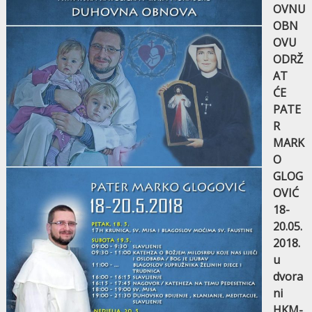
OVNU
OBN
OVU
ODRŽ
AT
ĆE
PATE
R
MARK
O
GLOG
OVIĆ
18-
20.05.
2018.
u
dvora
ni
HKM-