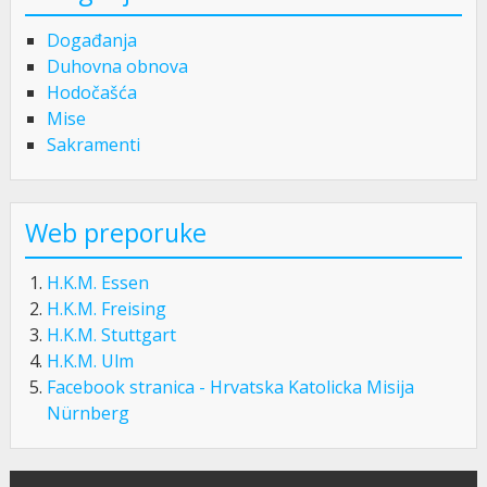
Događanja
Duhovna obnova
Hodočašća
Mise
Sakramenti
Web preporuke
H.K.M. Essen
H.K.M. Freising
H.K.M. Stuttgart
H.K.M. Ulm
Facebook stranica - Hrvatska Katolicka Misija
Nürnberg