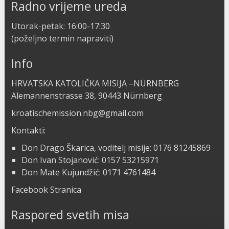
Radno vrijeme ureda
Utorak-petak: 16:00-17:30
(poželjno termin napraviti)
Info
HRVATSKA KATOLIČKA MISIJA –NÜRNBERG
Alemannenstrasse 38, 90443 Nürnberg
kroatischemission.nbg@gmail.com
Kontakti:
Don Drago Škarica, voditelj misije: 0176 81245869
Don Ivan Stojanović: 0157 53215971
Don Mate Kujundžić: 0171 4761484
Facebook Stranica
Raspored svetih misa