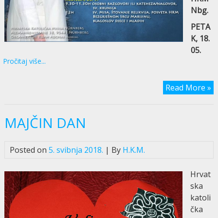
Nbg.
PETA
K, 18.
05.
Pročitaj više...
Read More »
MAJČIN DAN
Posted on
5. svibnja 2018.
| By
H.K.M.
Hrvat
ska
katoli
čka