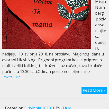
Misija
Nürn
berg
poziv
a sve
majke
sa
obetilj
i u
nedjelju, 13. svibnja 2018. na proslavu Majčinog dana u
dvorani HKM-Nbg. Prigodni program koji je pripremio
mali i veliki folklor, te druženje uz ručak ,kavu I kolače
počinje u 13:30 sati.Odmah poslje nedjeljne mise.
Pročitaj više...
Read More »
Posted on
5. svibnja 2018.
| By
H.K.M.