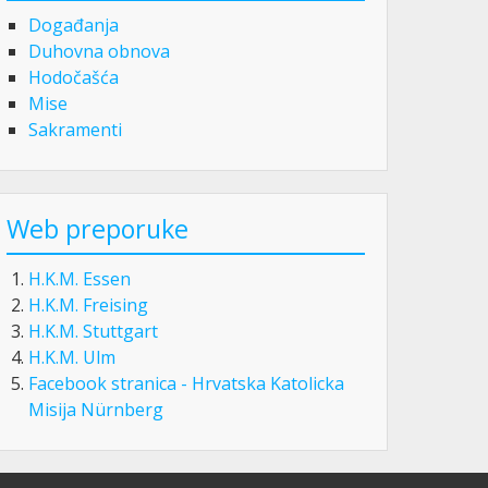
Događanja
Duhovna obnova
Hodočašća
Mise
Sakramenti
Web preporuke
H.K.M. Essen
H.K.M. Freising
H.K.M. Stuttgart
H.K.M. Ulm
Facebook stranica - Hrvatska Katolicka
Misija Nürnberg