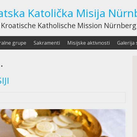
atska Katolička Misija Nürn
Kroatische Katholische Mission Nürnberg
ralne grupe
Sakramenti
Misijske aktivnosti
Galerija 
.
IJI