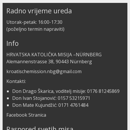
Radno vrijeme ureda
Utorak-petak: 16:00-17:30
(poželjno termin napraviti)
Info
HRVATSKA KATOLIČKA MISIJA –NÜRNBERG
Alemannenstrasse 38, 90443 Nürnberg
kroatischemission.nbg@gmail.com
Kontakti:
Don Drago Škarica, voditelj misije: 0176 81245869
Don Ivan Stojanović: 0157 53215971
Don Mate Kujundžić: 0171 4761484
Facebook Stranica
Raspored svetih misa