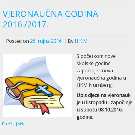
VJERONAUČNA GODINA
2016./2017.
Posted on
26. rujna 2016.
| By
H.K.M.
S početkom nove
školske godine
započinje i nova
vjeronaučna godina u
HKM Nürnberg.
Upis djece na vjeronauk
je u listopadu i započinje
u subotu 08.10.2016.
godine.
Pročitaj više...