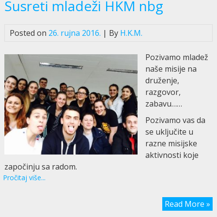
Susreti mladeži HKM nbg
Posted on
26. rujna 2016.
| By
H.K.M.
Pozivamo mladež
naše misije na
druženje,
razgovor,
zabavu……
Pozivamo vas da
se uključite u
razne misijske
aktivnosti koje
započinju sa radom.
Pročitaj više...
Read More »