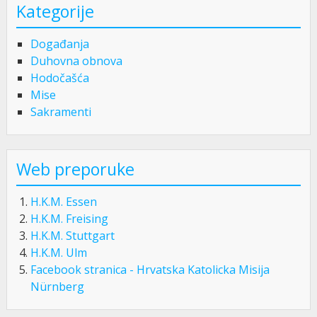
Kategorije
Događanja
Duhovna obnova
Hodočašća
Mise
Sakramenti
Web preporuke
H.K.M. Essen
H.K.M. Freising
H.K.M. Stuttgart
H.K.M. Ulm
Facebook stranica - Hrvatska Katolicka Misija
Nürnberg