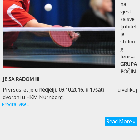
na
vjest
za sve
ljubitel
je
stolno
g
tenisa:
GRUPA
POČIN
JE SA RADOM !!!!
Prvi susret je u
nedjelju 09.10.2016. u 17sati
u velikoj
dvorani u HKM Nürnberg.
Pročitaj više...
Read More »