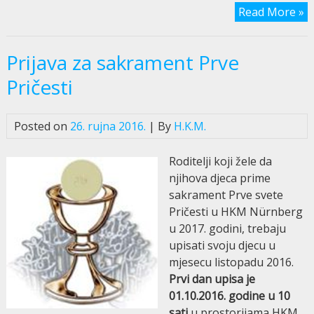
Read More »
Prijava za sakrament Prve
Pričesti
Posted on
26. rujna 2016.
| By
H.K.M.
Roditelji koji žele da
njihova djeca prime
sakrament Prve svete
Pričesti u HKM Nürnberg
u 2017. godini, trebaju
upisati svoju djecu u
mjesecu listopadu 2016.
Prvi dan upisa je
01.10.2016. godine u 10
sati
u prostorijama HKM