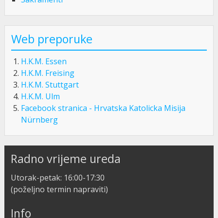
Web preporuke
H.K.M. Essen
H.K.M. Freising
H.K.M. Stuttgart
H.K.M. Ulm
Facebook stranica - Hrvatska Katolicka Misija
Nürnberg
Radno vrijeme ureda
Utorak-petak: 16:00-17:30
(poželjno termin napraviti)
Info