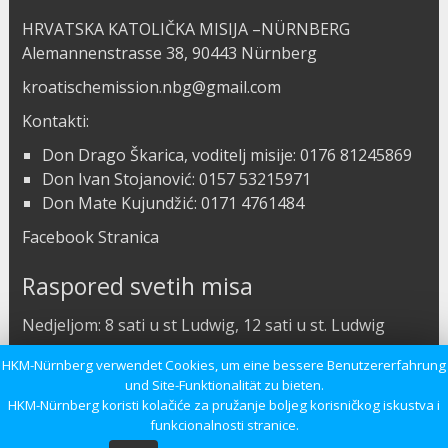
HRVATSKA KATOLIČKA MISIJA –NÜRNBERG
Alemannenstrasse 38, 90443 Nürnberg
kroatischemission.nbg@gmail.com
Kontakti:
Don Drago Škarica, voditelj misije: 0176 81245869
Don Ivan Stojanović: 0157 53215971
Don Mate Kujundžić: 0171 4761484
Facebook Stranica
Raspored svetih misa
Nedjeljom: 8 sati u st Ludwig, 12 sati u st. Ludwig
Subotom: 8 sati u Kapeli
HKM-Nürnberg verwendet Cookies, um eine bessere Benutzererfahrung
und Site-Funktionalität zu bieten.
Radnim danom: 18 sati u Kapeli
HKM-Nürnberg koristi kolačiće za pružanje boljeg korisničkog iskustva i
funkcionalnosti stranice.
Copyright 2026
Hrvatska Katolička Misija Nürnberg