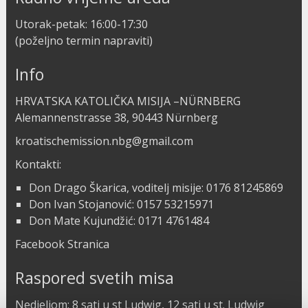
Utorak-petak: 16:00-17:30
(poželjno termin napraviti)
Info
HRVATSKA KATOLIČKA MISIJA –NÜRNBERG
Alemannenstrasse 38, 90443 Nürnberg
kroatischemission.nbg@gmail.com
Kontakti:
Don Drago Škarica, voditelj misije: 0176 81245869
Don Ivan Stojanović: 0157 53215971
Don Mate Kujundžić: 0171 4761484
Facebook Stranica
Raspored svetih misa
Nedjeljom: 8 sati u st Ludwig, 12 sati u st. Ludwig