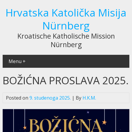
Hrvatska Katolička Misija
Nürnberg
Kroatische Katholische Mission
Nürnberg
Menu +
BOŽIĆNA PROSLAVA 2025.
Posted on
9. studenoga 2025.
| By
H.K.M.