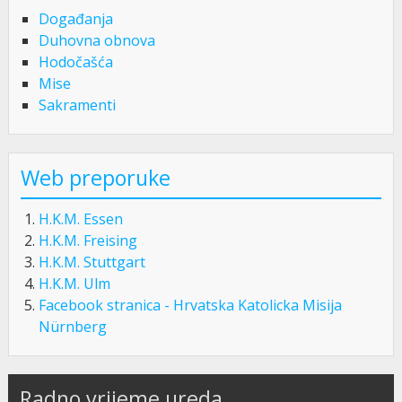
Događanja
Duhovna obnova
Hodočašća
Mise
Sakramenti
Web preporuke
H.K.M. Essen
H.K.M. Freising
H.K.M. Stuttgart
H.K.M. Ulm
Facebook stranica - Hrvatska Katolicka Misija
Nürnberg
Radno vrijeme ureda